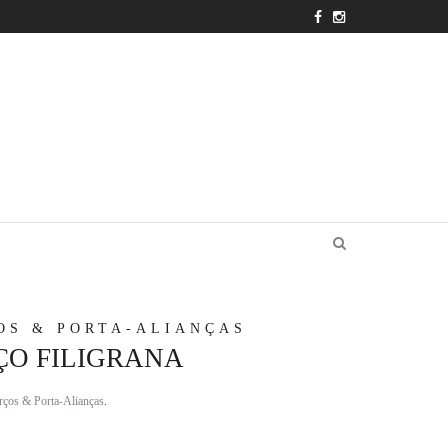
OS & PORTA-ALIANÇAS
ÇO FILIGRANA
rços & Porta-Alianças
.