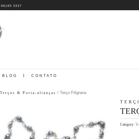
 99195 3337
BLOG
CONTATO
/ Terço Filigrana
Terços & Porta-alianças
TERÇ
TER
Category:
Te